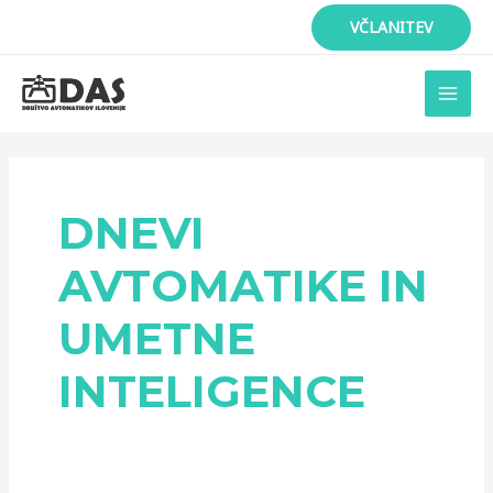
Skip
VČLANITEV
to
content
MAI
MEN
DNEVI
AVTOMATIKE IN
UMETNE
INTELIGENCE