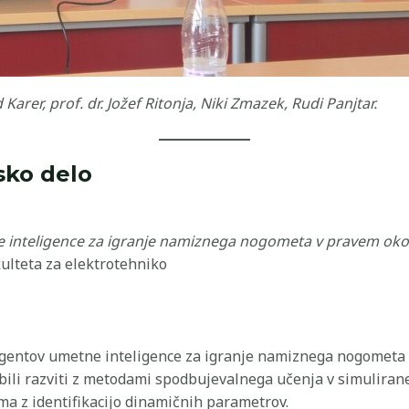
d Karer, prof. dr. Jožef Ritonja, Niki Zmazek, Rudi Panjtar.
sko delo
e inteligence za igranje namiznega nogometa v pravem oko
kulteta za elektrotehniko
gentov umetne inteligence za igranje namiznega nogometa n
ili razviti z metodami spodbujevalnega učenja v simulirane
ma z identifikacijo dinamičnih parametrov.