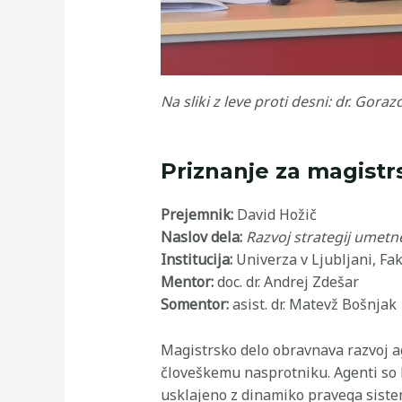
Na sliki z leve proti desni: dr. Goraz
Priznanje za magistr
Prejemnik:
David Hožič
Naslov dela:
Razvoj strategij umetn
Institucija:
Univerza v Ljubljani, Fa
Mentor:
doc. dr. Andrej Zdešar
Somentor:
asist. dr. Matevž Bošnjak
Magistrsko delo obravnava razvoj a
človeškemu nasprotniku. Agenti so b
usklajeno z dinamiko pravega siste