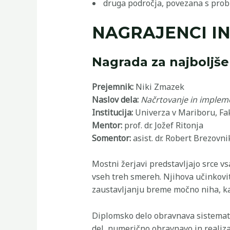
druga področja, povezana s prob
NAGRAJENCI IN
Nagrada za najboljš
Prejemnik:
Niki Zmazek
Naslov dela:
Načrtovanje in impleme
Institucija:
Univerza v Mariboru, Fak
Mentor:
prof. dr. Jožef Ritonja
Somentor:
asist. dr. Robert Brezovni
Mostni žerjavi predstavljajo srce v
vseh treh smereh. Njihova učinkovit
zaustavljanju breme močno niha, kar
Diplomsko delo obravnava sistemati
del, numerično obravnavo in realiza