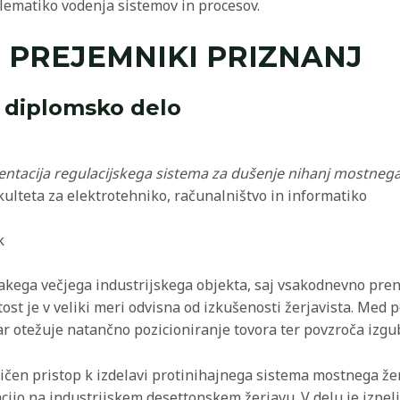
lematiko vodenja sistemov in procesov.
 PREJEMNIKI PRIZNANJ
e diplomsko delo
ntacija regulacijskega sistema za dušenje nihanj mostnega
ulteta za elektrotehniko, računalništvo in informatiko
k
sakega večjega industrijskega objekta, saj vsakodnevno pren
ost je v veliki meri odvisna od izkušenosti žerjavista. Me
 otežuje natančno pozicioniranje tovora ter povzroča izgub
čen pristop k izdelavi protinihajnega sistema mostnega žerj
cijo na industrijskem desettonskem žerjavu. V delu je izpe