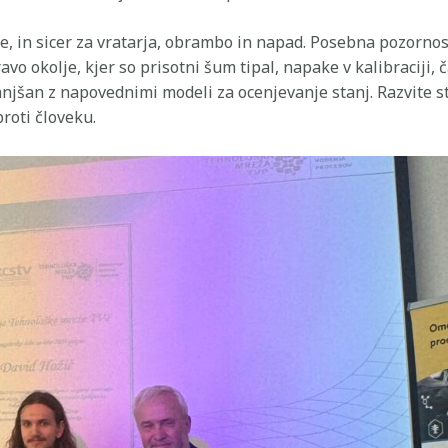
lice, in sicer za vratarja, obrambo in napad. Posebna pozorn
avo okolje, kjer so prisotni šum tipal, napake v kalibraciji,
anjšan z napovednimi modeli za ocenjevanje stanj. Razvite st
proti človeku.