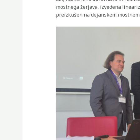
mostnega žerjava, izvedena lineariza
preizkušen na dejanskem mostnem že