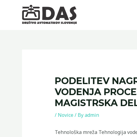
Skip
to
content
PODELITEV NAG
VODENJA PROCE
MAGISTRSKA DEL
/
Novice
/ By
admin
Tehnološka mreža Tehnologija vodenj