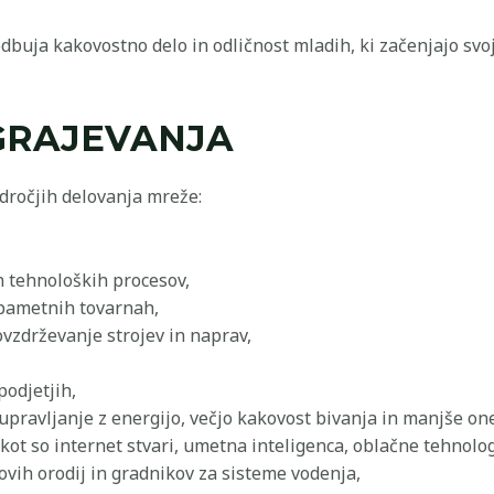
buja kakovostno delo in odličnost mladih, ki začenjajo svoj
GRAJEVANJA
dročjih delovanja mreže:
 tehnoloških procesov,
v pametnih tovarnah,
vzdrževanje strojev in naprav,
odjetjih,
pravljanje z energijo, večjo kakovost bivanja in manjše on
kot so internet stvari, umetna inteligenca, oblačne tehnolog
ovih orodij in gradnikov za sisteme vodenja,