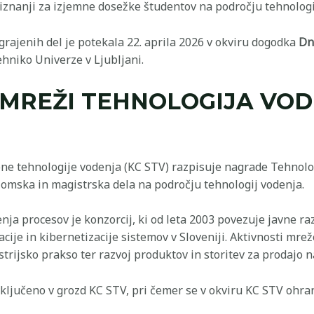
iznanji za izjemne dosežke študentov na področju tehnologi
grajenih del je potekala 22. aprila 2026 v okviru dogodka
Dn
ehniko Univerze v Ljubljani.
 MREŽI TEHNOLOGIJA VO
ne tehnologije vodenja (KC STV) razpisuje nagrade Tehnol
lomska in magistrska dela na področju tehnologij vodenja.
a procesov je konzorcij, ki od leta 2003 povezuje javne razi
acije in kibernetizacije sistemov v Sloveniji. Aktivnosti mr
trijsko prakso ter razvoj produktov in storitev za prodajo n
ključeno v grozd KC STV, pri čemer se v okviru KC STV oh