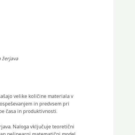
 žerjava
ašajo velike količine materiala v
d pospeševanjem in predvsem pri
e časa in produktivnosti.
ava. Naloga vključuje teoretični
ljan nelinearni matematični model