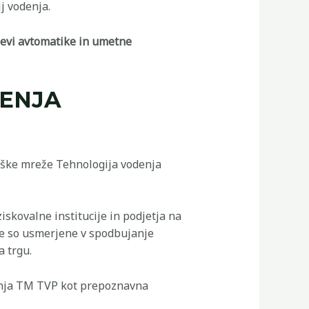
j vodenja.
evi avtomatike in umetne
DENJA
oške mreže Tehnologija vodenja
skovalne institucije in podjetja na
eže so usmerjene v spodbujanje
a trgu.
ranja TM TVP kot prepoznavna