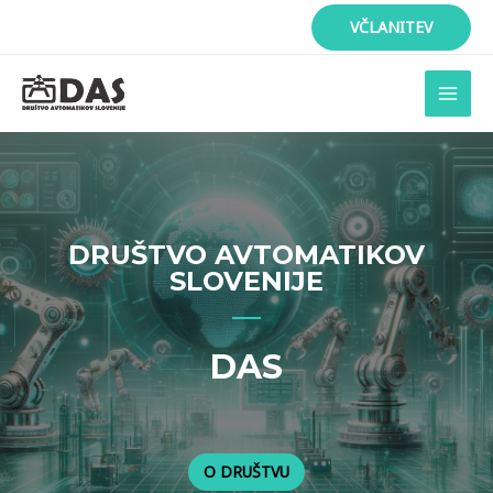
Skip
VČLANITEV
to
content
MAI
MEN
DRUŠTVO AVTOMATIKOV
SLOVENIJE
DAS
O DRUŠTVU